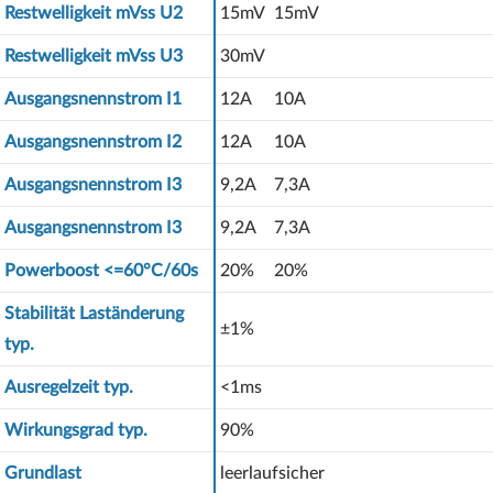
Restwelligkeit mVss U2
15mV
15mV
Restwelligkeit mVss U3
30mV
Ausgangsnennstrom I1
12A
10A
Ausgangsnennstrom I2
12A
10A
Ausgangsnennstrom I3
9,2A
7,3A
Ausgangsnennstrom I3
9,2A
7,3A
Powerboost <=60°C/60s
20%
20%
Stabilität Laständerung
±1%
typ.
Ausregelzeit typ.
<1ms
Wirkungsgrad typ.
90%
Grundlast
leerlaufsicher