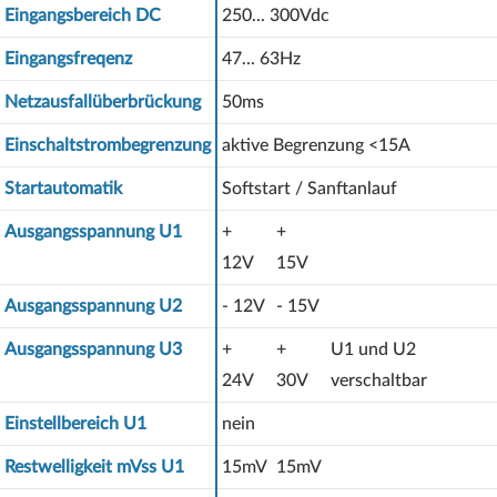
Eingangsbereich DC
250... 300Vdc
Eingangsfreqenz
47... 63Hz
Netzausfallüberbrückung
50ms
Einschaltstrombegrenzung
aktive Begrenzung <15A
Startautomatik
Softstart / Sanftanlauf
Ausgangsspannung U1
+
+
12V
15V
Ausgangsspannung U2
- 12V
- 15V
Ausgangsspannung U3
+
+
U1 und U2
24V
30V
verschaltbar
Einstellbereich U1
nein
Restwelligkeit mVss U1
15mV
15mV