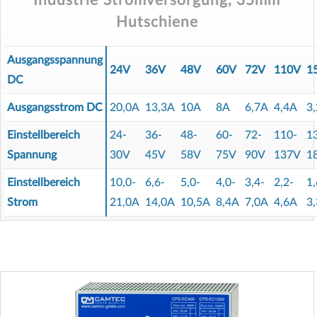
Industrie Stromversorgung, 35mm
Hutschiene
Ausgangsspannung
24V
36V
48V
60V
72V
110V
1
DC
Ausgangsstrom DC
20,0A
13,3A
10A
8A
6,7A
4,4A
3
Einstellbereich
24-
36-
48-
60-
72-
110-
1
Spannung
30V
45V
58V
75V
90V
137V
1
Einstellbereich
10,0-
6,6-
5,0-
4,0-
3,4-
2,2-
1,
Strom
21,0A
14,0A
10,5A
8,4A
7,0A
4,6A
3