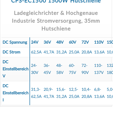
CPS-EC1500 1500W Hutschiene
Ladegleichrichter & Hochgenaue
Industrie Stromversorgung, 35mm
Hutschiene
DC Spannung
24V
36V
48V
60V
72V
110V
15
DC Strom
62,5A
41,7A
31,2A
25,0A
20,8A
13,6A
10,
DC
24-
36-
48-
60-
72-
110-
132
Einstellbereich
30V
45V
58V
75V
90V
137V
18
V
DC
31,3-
20,9-
15,6-
12,5-
10,4-
6,8-
5,0
Einstellbereich
62,5A
41,7A
31,2A
25,0A
20,8A
13,6A
10,
I