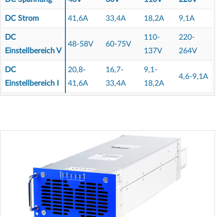
DC Strom
41,6A
33,4A
18,2A
9,1A
DC
110-
220-
48-58V
60-75V
Einstellbereich V
137V
264V
DC
20,8-
16,7-
9,1-
4,6-9,1A
Einstellbereich I
41,6A
33,4A
18,2A