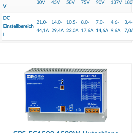
30V
45V
58V
75V
90V
137V
180
V
DC
21,0-
14,0-
10,5-
8,0-
7,0-
4,6-
3,4-
Einstellbereich
44,1A
29,4A
22,0A
17,6A
14,6A
9,6A
7,0
I