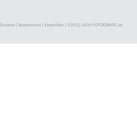
|
|
|
Drucken
Bookmarken
Empfehlen
©2012-2026 FOTOGRAFIC.de