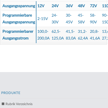
Ausgangsspannung
12V
24V
36V
48V
72V
11
Programmierbare
24-
30-
45-
58-
90-
2-15V
Ausgangsspannung
30V
45V
58V
90V
15
Programmierbarer
100,0-
62,5-
41,5-
31,2-
20,8-
13,
Ausgangsstrom
200,0A
125,0A
83,0A
62,4A
41,6A
27,
PRODUKTE
Rubrik Verzeichnis