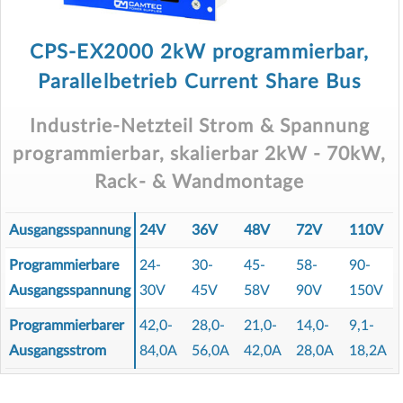
CPS-EX2000 2kW programmierbar,
Parallelbetrieb Current Share Bus
Industrie-Netzteil Strom & Spannung
programmierbar, skalierbar 2kW - 70kW,
Rack- & Wandmontage
Ausgangsspannung
24V
36V
48V
72V
110V
Programmierbare
24-
30-
45-
58-
90-
Ausgangsspannung
30V
45V
58V
90V
150V
Programmierbarer
42,0-
28,0-
21,0-
14,0-
9,1-
Ausgangsstrom
84,0A
56,0A
42,0A
28,0A
18,2A