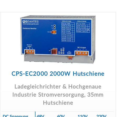
CPS-EC2000 2000W Hutschiene
Ladegleichrichter & Hochgenaue
Industrie Stromversorgung, 35mm
Hutschiene
DC Spannung
48V
60V
110V
220V