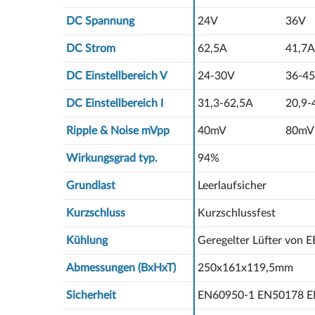
DC Spannung
24V
36V
DC Strom
62,5A
41,7A
DC Einstellbereich V
24-30V
36-4
DC Einstellbereich I
31,3-62,5A
20,9-
Ripple & Noise mVpp
40mV
80mV
Wirkungsgrad typ.
94%
Grundlast
Leerlaufsicher
Kurzschluss
Kurzschlussfest
Kühlung
Geregelter Lüfter von 
Abmessungen (BxHxT)
250x161x119,5mm
Sicherheit
EN60950-1 EN50178 E