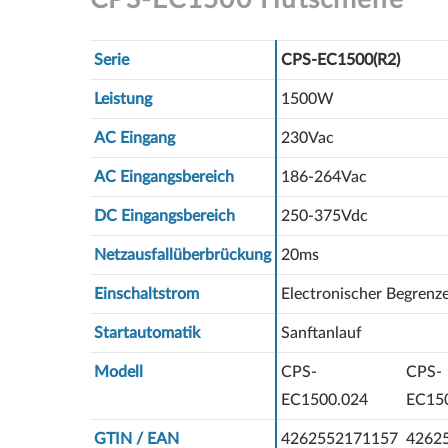
Serie
CPS-EC1500(R2)
Leistung
1500W
AC Eingang
230Vac
AC Eingangsbereich
186-264Vac
DC Eingangsbereich
250-375Vdc
Netzausfallüberbrückung
20ms
Einschaltstrom
Electronischer Begrenz
Startautomatik
Sanftanlauf
Modell
CPS-
CPS-
EC1500.024
EC15
GTIN / EAN
4262552171157
4262