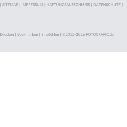
|
|
|
|
|
SITEMAP
IMPRESSUM
HAFTUNGSAUSSCHLUSS
DATENSCHUTZ
|
|
|
Drucken
Bookmarken
Empfehlen
©2012-2026 FOTOGRAFIC.de