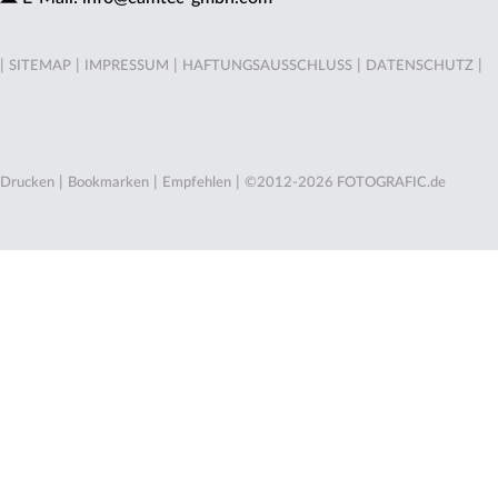
|
|
|
|
|
SITEMAP
IMPRESSUM
HAFTUNGSAUSSCHLUSS
DATENSCHUTZ
|
|
|
Drucken
Bookmarken
Empfehlen
©2012-2026 FOTOGRAFIC.de