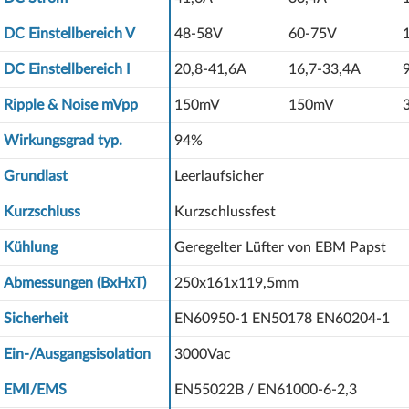
DC Einstellbereich V
48-58V
60-75V
DC Einstellbereich I
20,8-41,6A
16,7-33,4A
Ripple & Noise mVpp
150mV
150mV
Wirkungsgrad typ.
94%
Grundlast
Leerlaufsicher
Kurzschluss
Kurzschlussfest
Kühlung
Geregelter Lüfter von EBM Papst
Abmessungen (BxHxT)
250x161x119,5mm
Sicherheit
EN60950-1 EN50178 EN60204-1
Ein-/Ausgangsisolation
3000Vac
EMI/EMS
EN55022B / EN61000-6-2,3