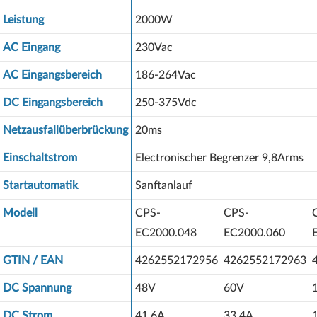
Leistung
2000W
AC Eingang
230Vac
AC Eingangsbereich
186-264Vac
DC Eingangsbereich
250-375Vdc
Netzausfallüberbrückung
20ms
Einschaltstrom
Electronischer Begrenzer 9,8Arms
Startautomatik
Sanftanlauf
Modell
CPS-
CPS-
EC2000.048
EC2000.060
GTIN / EAN
4262552172956
4262552172963
DC Spannung
48V
60V
DC Strom
41,6A
33,4A